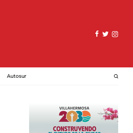
Autosur