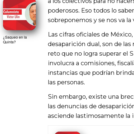
a los colectivos para no hac
poderosos. Eso todos lo sab
sobreponemos y se nos va la v
Las cifras oficiales de Méxi
¿Saqueo en la
Quinta?
desaparición dual, son de las
reto que no logra superar el
involucra a comisiones, fiscal
instancias que podrían brinda
las personas.
Sin embargo, existe una bre
las denuncias de desaparición 
asciende lastimosamente la 