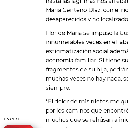
hasta las lágrimas nos arreba
María Centeno Díaz, con el rict
desaparecidos y no localizad
Flor de María se impuso la bú
innumerables veces en el laber
estigmatización social además
economía familiar. Si tiene su
fragmentos de su hija, podrá
muchas veces no hay nada, só
siempre.
“El dolor de mis nietos me q
por los caminos que encontr
muchos que se rehúsan a inic
READ NEXT