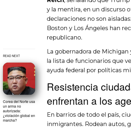
Reich
, señalando que Trump h
y la mentira, en un discurso 
declaraciones no son aislada
Boston y Los Ángeles han rec
republicano.
La gobernadora de Michigan 
READ NEXT
la lista de funcionarios que v
ayuda federal por políticas mi
Resistencia ciuda
enfrentan a los ag
Corea del Norte usa
un arma no
autorizada:
En barrios de todo el país, c
¿violación global en
marcha?
inmigrantes. Rodean autos, 