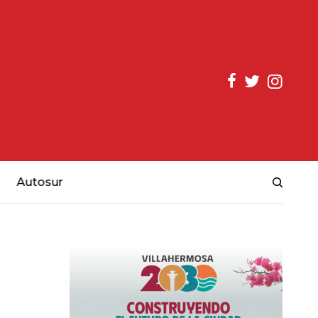
Autosur