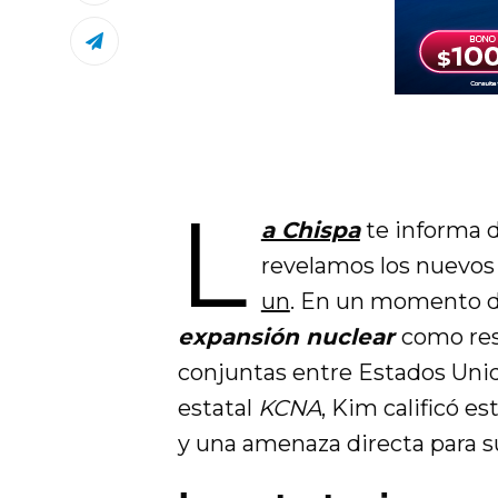
L
a Chispa
te informa d
revelamos los nuevo
un
. En un momento de
expansión nuclear
como res
conjuntas entre Estados Unid
estatal
KCNA
, Kim calificó e
y una amenaza directa para su