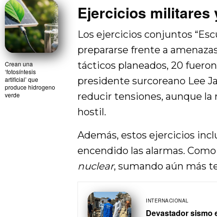
Ejercicios militares
Los ejercicios conjuntos “Esc
prepararse frente a amenaza
tácticos planeados, 20 fuero
Crean una
‘fotosíntesis
presidente surcoreano Lee J
artificial’ que
produce hidrogeno
reducir tensiones, aunque la
verde
hostil.
Además, estos ejercicios inc
encendido las alarmas. Como
nuclear
, sumando aún más te
INTERNACIONAL
Devastador sismo e