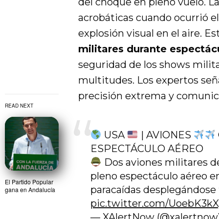
del choque en pleno vuelo. L
acrobáticas cuando ocurrió e
explosión visual en el aire. E
militares durante espectác
seguridad de los shows milita
multitudes. Los expertos señ
precisión extrema y comunica
READ NEXT
USA
| AVIONES
ESPECTÁCULO AÉREO
Dos aviones militares de
pleno espectáculo aéreo en
El Partido Popular
paracaídas desplegándose t
gana en Andalucía
pic.twitter.com/UoebK3k
— XAlertNow (@xalertnow