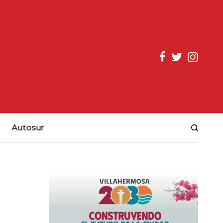
Autosur