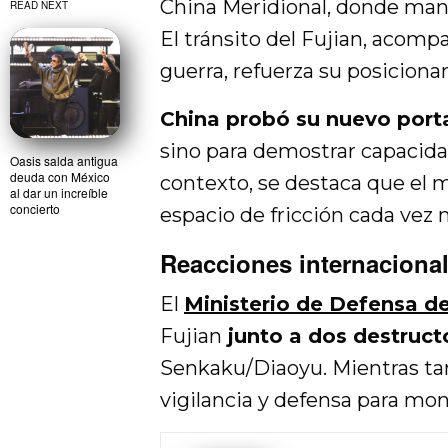
China Meridional, donde mant
READ NEXT
El tránsito del Fujian, acom
guerra, refuerza su posiciona
China probó su nuevo port
sino para demostrar capacida
Oasis salda antigua
deuda con México
contexto, se destaca que el 
al dar un increíble
concierto
espacio de fricción cada vez 
Reacciones internacional
El
Ministerio de Defensa d
Fujian
junto a dos destructo
Senkaku/Diaoyu. Mientras tan
vigilancia y defensa para moni