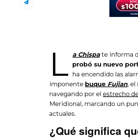
L
a Chispa
te informa 
probó su nuevo por
ha encendido las alarm
imponente
buque
Fujian
, e
navegando por el
estrecho d
Meridional, marcando un punt
actuales.
¿Qué significa q