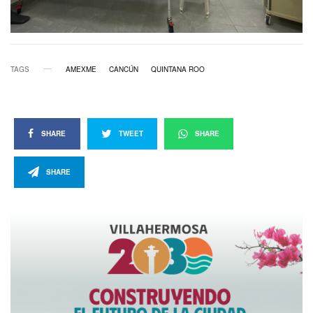
TAGS
AMEXME
CANCÚN
QUINTANA ROO
SHARE
TWEET
SHARE
SHARE