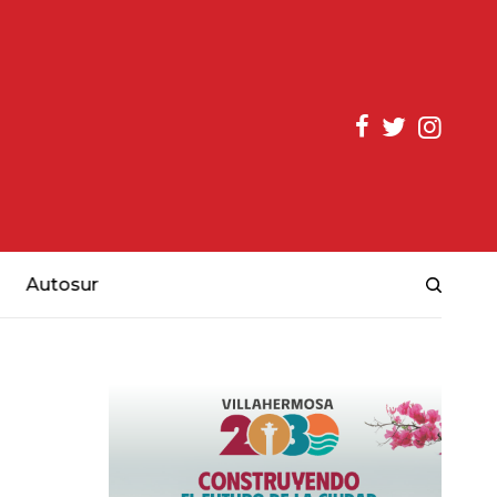
Autosur