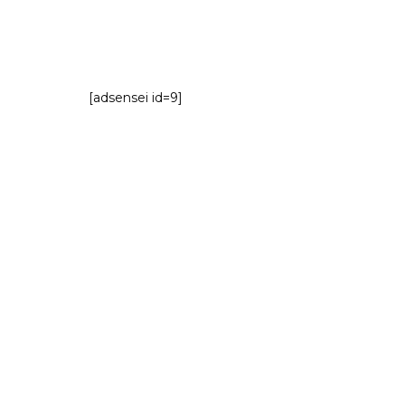
[adsensei id=9]