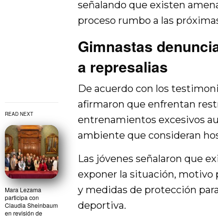
señalando que existen amenaz
proceso rumbo a las próxima
Gimnastas denuncia
a represalias
De acuerdo con los testimoni
afirmaron que enfrentan restr
READ NEXT
entrenamientos excesivos aun
ambiente que consideran hos
Las jóvenes señalaron que exi
exponer la situación, motivo p
y medidas de protección para
Mara Lezama
participa con
deportiva.
Claudia Sheinbaum
en revisión de