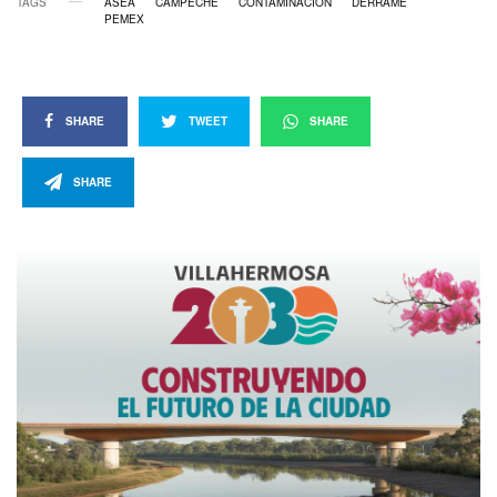
TAGS
ASEA
CAMPECHE
CONTAMINACIÓN
DERRAME
PEMEX
SHARE
TWEET
SHARE
SHARE