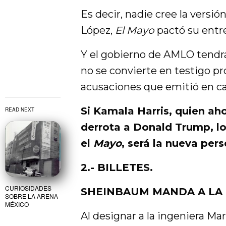
Es decir, nadie cree la vers
López,
El Mayo
pactó su entre
Y el gobierno de AMLO tendrá
no se convierte en testigo pro
acusaciones que emitió en ca
Si Kamala Harris, quien aho
READ NEXT
derrota a Donald Trump, l
el
Mayo
, será la nueva pe
2.- BILLETES.
CURIOSIDADES
SHEINBAUM MANDA A LA 
SOBRE LA ARENA
MÉXICO
Al designar a la ingeniera Ma