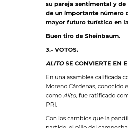
su pareja sentimental y de 
de un importante número d
mayor futuro turístico en l
Buen tiro de Sheinbaum.
3.- VOTOS.
ALITO
SE CONVIERTE EN E
En una asamblea calificada c
Moreno Cárdenas, conocido en
como
Alito
, fue ratificado co
PRI.
Con los cambios que la pandi
partido, el pillo del campech