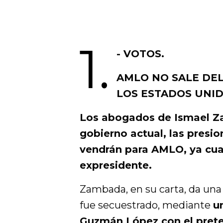
1.
- VOTOS.
AMLO NO SALE DE
LOS ESTADOS UNID
Los abogados de Ismael Z
gobierno actual, las presi
vendrán para AMLO, ya cua
expresidente.
Zambada, en su carta, da una 
fue secuestrado, mediante
u
Guzmán López con el pretex