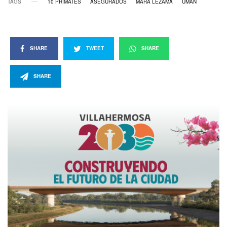
TAGS
10 PRIMATES
ASEGURADOS
MARA LEZAMA
UMÁN
SHARE
TWEET
SHARE
SHARE